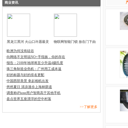
商业资讯
黑龙江黑河 火山口许愿最灵
物联网智能门锁 放在门下由
·
欧洲为何没有硅谷
·
向网络不文明说NO+手指族，你的存在
·
报告：2100年地球将至少升温4摄氏度
·
珠三角制造业危机：广州用工成本逼
·
好的标题与好的排名更配
·
中国西部美景 拿起相机出发
·
悠然夏日 清凉漫步上海林荫道
·
调查称iPhone用户智商高于其他手机
·
盘点世界五座漂浮的空中村落
>>了解更多