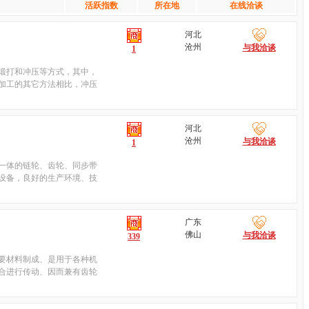
活跃指数
所在地
在线洽谈
河北
沧州
与我洽谈
1
锻打和冲压等方式，其中，
加工的其它方法相比，冲压
河北
沧州
与我洽谈
1
一体的链轮、齿轮、同步带
设备，良好的生产环境、技
广东
佛山
与我洽谈
339
要材料制成、是用于各种机
合进行传动、因而兼有齿轮