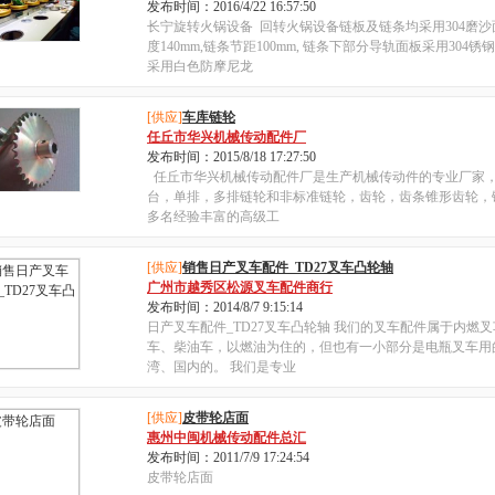
发布时间：2016/4/22 16:57:50
长宁旋转火锅设备 回转火锅设备链板及链条均采用304磨沙面
度140mm,链条节距100mm, 链条下部分导轨面板采用304锈
采用白色防摩尼龙
[供应]
车库链轮
任丘市华兴机械传动配件厂
发布时间：2015/8/18 17:27:50
任丘市华兴机械传动配件厂是生产机械传动件的专业厂家
台，单排，多排链轮和非标准链轮，齿轮，齿条锥形齿轮，
多名经验丰富的高级工
[供应]
销售日产叉车配件_TD27叉车凸轮轴
广州市越秀区松源叉车配件商行
发布时间：2014/8/7 9:15:14
日产叉车配件_TD27叉车凸轮轴 我们的叉车配件属于内燃
车、柴油车，以燃油为住的，但也有一小部分是电瓶叉车用
湾、国内的。 我们是专业
[供应]
皮带轮店面
惠州中闽机械传动配件总汇
发布时间：2011/7/9 17:24:54
皮带轮店面