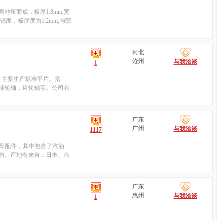
冲压而成，板厚1.8mm,宽
钢镜面，板厚度为1.2mm,内部
河北
沧州
与我洽谈
1
，主要生产标准平片。搭
链轮轴，齿轮轴等。公司有
广东
广州
与我洽谈
1117
叉车配件，其中包含了汽油
的。产地有来自：日本、台
广东
惠州
与我洽谈
1