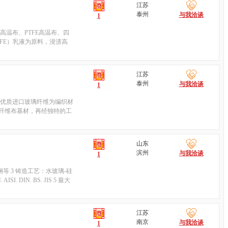
江苏
泰州
与我洽谈
1
高温布、PTFE高温布、四
FE）乳液为原料，浸渍高
江苏
泰州
与我洽谈
1
用优质进口玻璃纤维为编织材
纤维布基材，再经独特的工
山东
滨州
与我洽谈
1
#钢等 3 铸造工艺：水玻璃-硅
 DIN. BS. JIS 5 最大
江苏
南京
与我洽谈
1