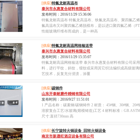
[供应]
特氟龙耐高温布
泰兴市永惠复合材料有限公司
发布时间：2016/11/29 15:36:06
特氟龙耐高温布 特氟龙高温布、铁氟龙高温布、聚四氟乙烯
氟高温布又叫聚四氟乙烯脱模布，是以进口聚四氟乙烯（PT
性能玻璃纤维布而成的，是一种高
[供应]
特氟龙耐高温网格输送带
泰兴市永惠复合材料有限公司
发布时间：2016/11/29 15:35:07
特氟龙耐高温网格输送带 泰兴市永惠复合材料有限公司采
料，进行平纹，斜纹，缎纹或采用其它织法编织成高级玻璃
艺技术，反复充分浸渍，涂覆
[供应]
碳钢件
山东开泰耐磨件精铸有限公司
发布时间：2016/9/27 11:51:01
1 产品名称：碳素钢/碳钢铸件 2 材质： 45#钢、30#钢、20
溶胶复合工艺/水玻璃(熔模铸造)工艺 4 材料标准：GB.ASTM. AISI.
尺寸:直径730mm 高
[供应]
长宁旋转火锅设备 回转火锅设备
南京市新晟旺酒店设备有限公司