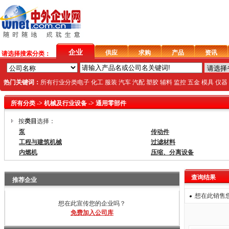
企业
供应
求购
产品
资讯
请选择搜索分类：
热门关键词：
所有行业分类
电子
化工
服装
汽车
汽配
塑胶
辅料
监控
五金
模具
仪器
所有分类
->
机械及行业设备
->
通用零部件
按
类目
选择：
泵
传动件
工程与建筑机械
过滤材料
内燃机
压缩、分离设备
查询结果
推荐企业
想在此销售
想在此宣传您的企业吗？
免费加入公司库