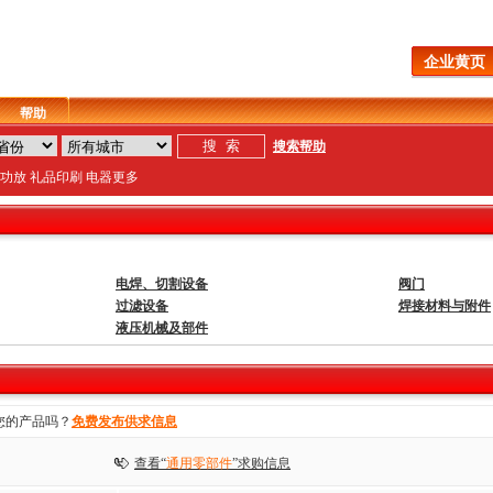
企业黄页
帮助
搜索帮助
功放
礼品
印刷
电器
更多
电焊、切割设备
阀门
过滤设备
焊接材料与附件
液压机械及部件
您的产品吗？
免费发布供求信息
查看“
通用零部件
”求购信息