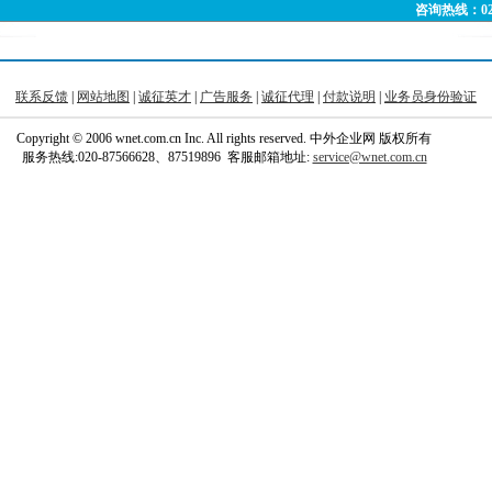
咨询热线：020-
联系反馈
|
网站地图
|
诚征英才
|
广告服务
|
诚征代理
|
付款说明
|
业务员身份验证
Copyright © 2006 wnet.com.cn Inc. All rights reserved. 中外企业网 版权所有
服务热线:020-87566628、87519896 客服邮箱地址:
service@wnet.com.cn