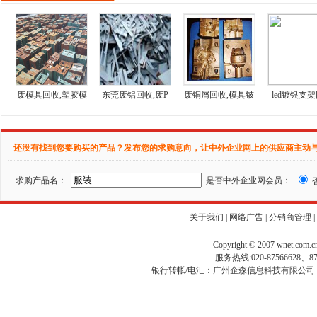
废模具回收,塑胶模
东莞废铝回收,废P
废铜屑回收,模具铍
led镀银支架
还没有找到您要购买的产品？发布您的求购意向，让中外企业网上的供应商主动
求购产品名：
是否中外企业网会员：
关于我们
|
网络广告
|
分销商管理
|
Copyright © 2007 wnet.com
服务热线:020-87566628、
银行转帐/电汇：广州企森信息科技有限公司