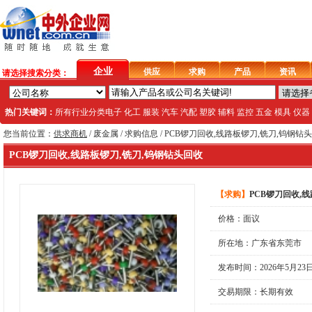
企业
供应
求购
产品
资讯
请选择搜索分类：
热门关键词：
所有行业分类
电子
化工
服装
汽车
汽配
塑胶
辅料
监控
五金
模具
仪器
您当前位置：
供求商机
/
废金属
/ 求购信息 / PCB锣刀回收,线路板锣刀,铣刀,钨钢钻
PCB锣刀回收,线路板锣刀,铣刀,钨钢钻头回收
【
求购
】
PCB锣刀回收,
价格：面议
所在地：广东省东莞市
发布时间：2026年5月23
交易期限：长期有效