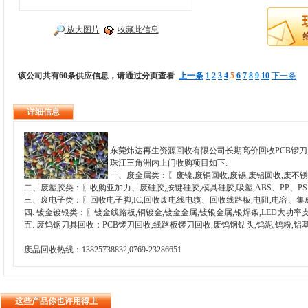
放大图片
收藏此信息
该公司共有60条供应信息，请通过分页查看
上一条
1
2
3
4
5
6
7
8
9
10
下一条
详细信息
东莞炜达再生资源回收有限公司长期高价回收PCB锣刀,
珠江三角洲内上门收购项目如下:
一、废金属类：〖废镍,废铜回收,废锡,废铝回收,废不锈
二、废塑胶类：〖收购亚加力、废硅胶,按键硅胶,模具硅胶,吸塑,ABS、PP、PS、
三、废电子类：〖回收电子脚,IC,回收废电线电缆、回收线路板,电阻,电容、集
四. 镀金镀银类：〖镀金线路板,铜镀金,镀金金属,镀银金属,银焊条,LED大功率
五. 废钨钢刀具回收：PCB锣刀回收,线路板锣刀回收,废钨钢钻头,钨泥,钨粉,
废品回收热线：13825738832,0769-23286651
这些产品你也许用得上