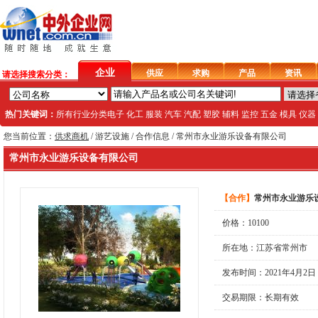
企业
供应
求购
产品
资讯
请选择搜索分类：
热门关键词：
所有行业分类
电子
化工
服装
汽车
汽配
塑胶
辅料
监控
五金
模具
仪器
您当前位置：
供求商机
/
游艺设施
/ 合作信息 / 常州市永业游乐设备有限公司
常州市永业游乐设备有限公司
【
合作
】
常州市永业游乐
价格：10100
所在地：江苏省常州市
发布时间：2021年4月2日
交易期限：长期有效