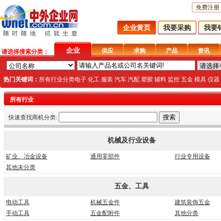
免费注册
企业黄页
我要采购
我要
企业
供应
求购
产品
资讯
请选择搜索分类：
热门关键词：
所有行业分类
电子
化工
服装
汽车
汽配
塑胶
辅料
监控
五金
模具
仪器
所有行业
快速查找商机分类:
机械及行业设备
矿业、冶金设备
通用零部件
行业专用设备
其他未分类
五金、工具
电动工具
机械五金件
建筑装饰五金
手动工具
五金配附件
其他分类