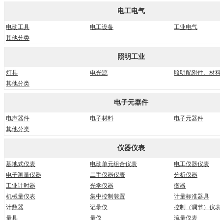
电工电气
电动工具
电工设备
工业电气
其他分类
照明工业
灯具
电光源
照明配附件、材
其他分类
电子元器件
电声器件
电子材料
电子元器件
其他分类
仪器仪表
基地式仪表
电动单元组合仪表
电工仪器仪表
电子测量仪器
二手仪器仪表
分析仪器
工业计时器
光学仪器
衡器
机械量仪表
集中控制装置
计量标准器具
计数器
记录仪
控制（调节）仪
量具
量仪
流量仪表