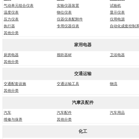
气动单元组合仪表
实验仪器装置
试验机
温度仪表
物位仪表
显示仪表
压力仪表
仪器仪表配附件
仪用电源
执行器
专用仪器仪表
自动化成套控制
其他分类
家用电器
厨房电器
视听器材
卫浴电器
其他分类
交通运输
交通配套设施
交通运输工具
物流
其他分类
汽摩及配件
汽车
汽车配件
汽车用品
维修与保养
其他分类
化工