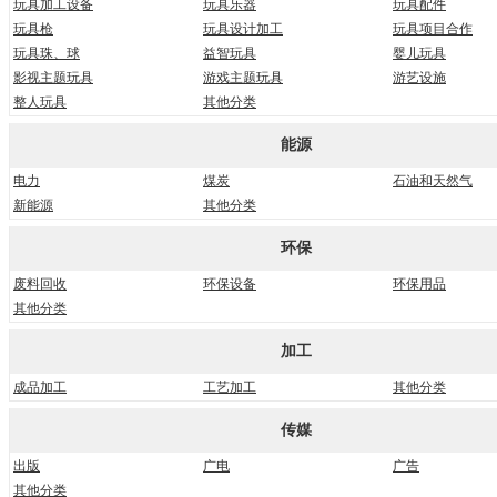
玩具加工设备
玩具乐器
玩具配件
玩具枪
玩具设计加工
玩具项目合作
玩具珠、球
益智玩具
婴儿玩具
影视主题玩具
游戏主题玩具
游艺设施
整人玩具
其他分类
能源
电力
煤炭
石油和天然气
新能源
其他分类
环保
废料回收
环保设备
环保用品
其他分类
加工
成品加工
工艺加工
其他分类
传媒
出版
广电
广告
其他分类