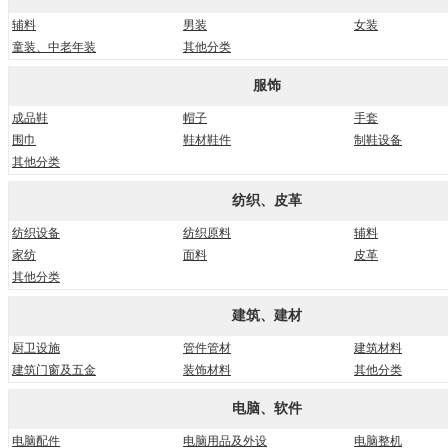
辅料
男装
女装
童装、中老年装
其他分类
服饰
成品鞋
帽子
手套
围巾
鞋材鞋件
制鞋设备
其他分类
纺织、皮革
纺织设备
纺织原料
辅料
家纺
面料
皮革
其他分类
建筑、建材
厨卫设施
管件管材
建筑材料
建筑门窗及五金
装饰材料
其他分类
电脑、软件
电脑配件
电脑用品及外设
电脑整机