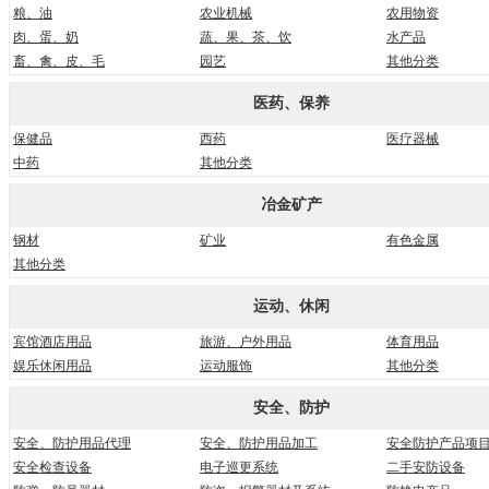
粮、油
农业机械
农用物资
肉、蛋、奶
蔬、果、茶、饮
水产品
畜、禽、皮、毛
园艺
其他分类
医药、保养
保健品
西药
医疗器械
中药
其他分类
冶金矿产
钢材
矿业
有色金属
其他分类
运动、休闲
宾馆酒店用品
旅游、户外用品
体育用品
娱乐休闲用品
运动服饰
其他分类
安全、防护
安全、防护用品代理
安全、防护用品加工
安全防护产品项
安全检查设备
电子巡更系统
二手安防设备