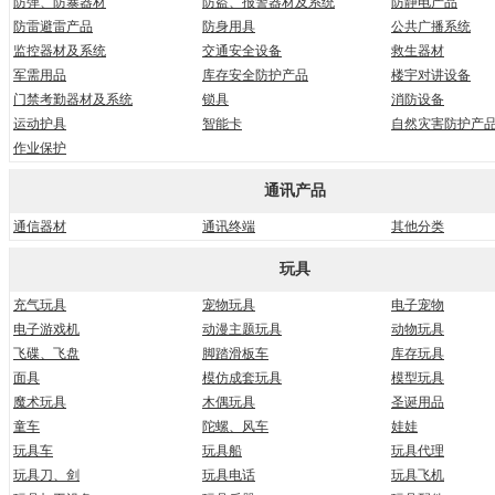
防弹、防暴器材
防盗、报警器材及系统
防静电产品
防雷避雷产品
防身用具
公共广播系统
监控器材及系统
交通安全设备
救生器材
军需用品
库存安全防护产品
楼宇对讲设备
门禁考勤器材及系统
锁具
消防设备
运动护具
智能卡
自然灾害防护产
作业保护
通讯产品
通信器材
通讯终端
其他分类
玩具
充气玩具
宠物玩具
电子宠物
电子游戏机
动漫主题玩具
动物玩具
飞碟、飞盘
脚踏滑板车
库存玩具
面具
模仿成套玩具
模型玩具
魔术玩具
木偶玩具
圣诞用品
童车
陀螺、风车
娃娃
玩具车
玩具船
玩具代理
玩具刀、剑
玩具电话
玩具飞机