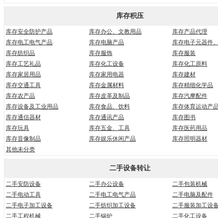
库存积压
库存安全防护产品
库存办公、文教用品
库存产品代理
库存电工电气产品
库存电脑产品
库存电子元器件
库存纺织品
库存服饰
库存服装
库存工艺礼品
库存化工设备
库存化工原料
库存家居用品
库存家用电器
库存建材
库存交通工具
库存金属材料
库存精细化学品
库存农产品
库存皮革及制品
库存汽摩配件
库存设备及工业用品
库存食品、饮料
库存体育运动产
库存通信器材
库存通讯产品
库存图书
库存玩具
库存五金、工具
库存医药用品
库存音像制品
库存娱乐休闲产品
库存照明器材
其他未分类
二手设备转让
二手安防设备
二手办公设备
二手包装机械
二手电动工具
二手电工电气产品
二手电脑及配件
二手电子加工设备
二手纺织加工设备
二手服装加工设
二手工程机械
二手锅炉
二手化工设备