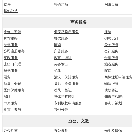
软件
数码产品
网络设备
其他分类
商务服务
维修、安装
保安及紧急服务
保险
宾馆服务
餐饮服务
创意设计
法律服务
翻译
公关服务
公司注册服务
广告服务
会计服务
家政服务
教育、培训
金融服务
进出口代理
劳务输出
旅游服务
秘书服务
拍卖
配额
票务
清洗、保洁服务
商标注册申请服
商展、会议
摄影、摄像服务
物流服务
医疗保健服务
移民、签证
债权转让
招聘
整体产权转让
知识产权转让
中介服务
专利版权申请服务
咨询、策划
租赁、典当
其他分类
办公、文教
办公耗材
办公设备
光学及摄像