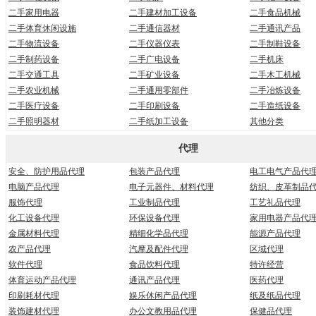
二手家用电器
二手建材加工设备
二手食品机械
二手体育休闲设施
二手通信器材
二手通讯产品
二手物流设备
二手仪器仪表
二手制鞋设备
二手制药设备
二手广电设备
二手机床
二手交通工具
二手矿业设备
二手木工机械
二手农业机械
二手通用零部件
二手冶炼设备
二手医疗设备
二手印刷设备
二手造纸设备
二手照明器材
二手纸加工设备
其他分类
代理
安全、防护用品代理
包装产品代理
电工电气产品代
电脑产品代理
电子元器件、材料代理
纺织、皮革制品
服饰代理
工业制品代理
工艺礼品代理
化工设备代理
环保设备代理
家用电器产品代
金属材料代理
精细化学品代理
能源产品代理
农产品代理
汽摩及配件代理
区域代理
软件代理
食品饮料代理
特许经营
体育运动产品代理
通讯产品代理
医药代理
印刷耗材代理
娱乐休闲产品代理
纸及纸品代理
装饰建材代理
办公文教用品代理
保健品代理