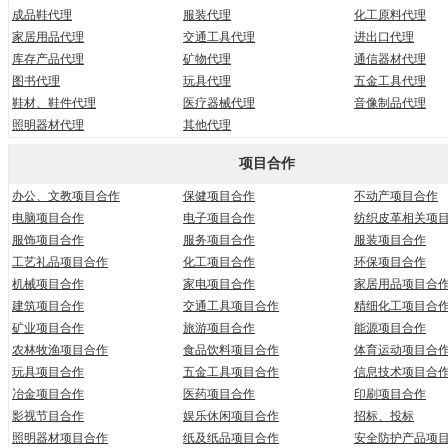
成品鞋代理
服装代理
化工原料代理
家居用品代理
交通工具代理
进出口代理
库存产品代理
矿物代理
通信器材代理
图书代理
玩具代理
五金工具代理
鞋材、鞋件代理
医疗器械代理
音像制品代理
照明器材代理
其他代理
项目合作
办公、文教项目合作
保健项目合作
不动产项目合作
电脑项目合作
电子项目合作
纺织皮革相关项
服饰项目合作
服务项目合作
服装项目合作
工艺礼品项目合作
化工项目合作
环保项目合作
机械项目合作
家电项目合作
家居用品项目合
建筑项目合作
交通工具项目合作
精细化工项目合
矿业项目合作
旅游项目合作
能源项目合作
农林牧渔项目合作
食品饮料项目合作
体育运动项目合
玩具项目合作
五金工具项目合作
信息技术项目合
冶金项目合作
医药项目合作
印刷项目合作
影视节目合作
娱乐休闲项目合作
招标、投标
照明器材项目合作
纸及纸品项目合作
安全防护产品项