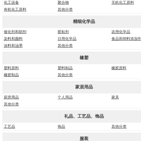
化工设备
聚合物
无机化工原料
有机化工原料
其他分类
精细化学品
催化剂和助剂
胶粘剂
农用化学品
染料和颜料
日用化学品
食品和饲料添加
涂料和油墨
其他分类
橡塑
塑料原料
塑料制品
橡胶原料
橡胶制品
其他分类
家居用品
厨房用品
个人用品
家具
其他分类
礼品、工艺品、饰品
工艺品
饰品
其他分类
服装